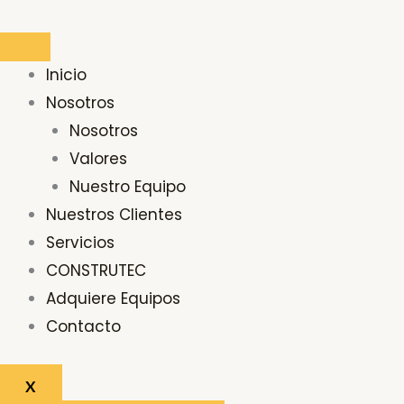
Ir
OLLA
al
WASHIGTON
contenido
cantidad
Inicio
Nosotros
Nosotros
Valores
Nuestro Equipo
Nuestros Clientes
Servicios
CONSTRUTEC
Adquiere Equipos
Contacto
X