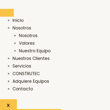
Ir
Buscar
al
por:
contenido
Inicio
Nosotros
Nosotros
Valores
Nuestro Equipo
Nuestros Clientes
Servicios
CONSTRUTEC
Adquiere Equipos
Contacto
X