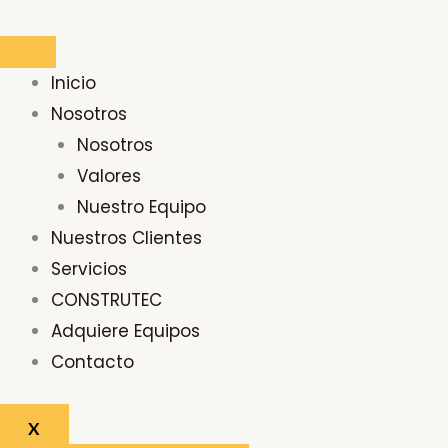
Ir
Buscar
al
por:
contenido
Inicio
Nosotros
Nosotros
Valores
Nuestro Equipo
Nuestros Clientes
Servicios
CONSTRUTEC
Adquiere Equipos
Contacto
X