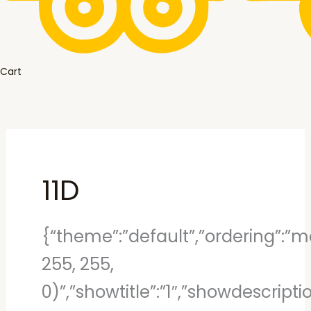
Cart
11D
{“theme”:”default”,”ordering”:”mo
255, 255,
0)”,”showtitle”:”1″,”showdescript