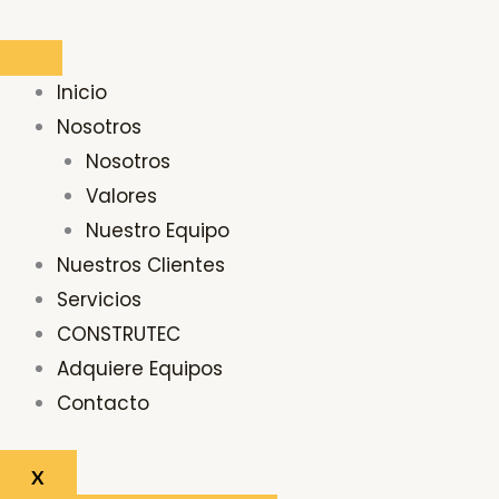
Ir
Buscar
al
por:
contenido
Inicio
Nosotros
Nosotros
Valores
Nuestro Equipo
Nuestros Clientes
Servicios
CONSTRUTEC
Adquiere Equipos
Contacto
X