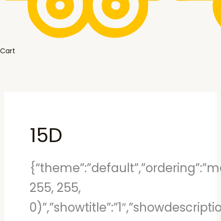
Cart
15D
{“theme”:”default”,”ordering”:”mo
255, 255,
0)”,”showtitle”:”1″,”showdescript