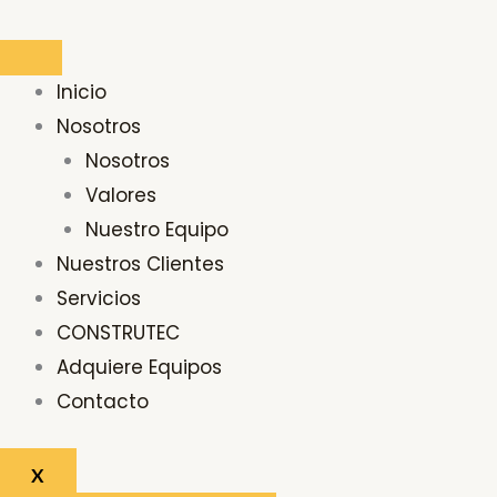
Ir
Buscar
al
por:
contenido
Inicio
Nosotros
Nosotros
Valores
Nuestro Equipo
Nuestros Clientes
Servicios
CONSTRUTEC
Adquiere Equipos
Contacto
X