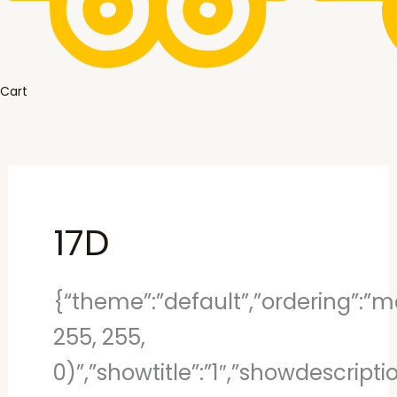
Cart
17D
{“theme”:”default”,”ordering”:”mo
255, 255,
0)”,”showtitle”:”1″,”showdescript