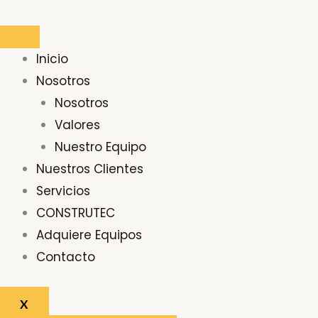
Ir
Buscar
al
por:
contenido
Inicio
Nosotros
Nosotros
Valores
Nuestro Equipo
Nuestros Clientes
Servicios
CONSTRUTEC
Adquiere Equipos
Contacto
X