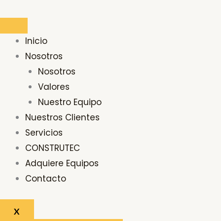
Ir
Buscar
al
por:
contenido
Inicio
Nosotros
Nosotros
Valores
Nuestro Equipo
Nuestros Clientes
Servicios
CONSTRUTEC
Adquiere Equipos
Contacto
X