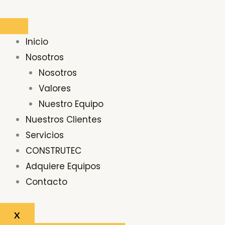
Ir
Buscar
al
por:
contenido
Inicio
Nosotros
Nosotros
Valores
Nuestro Equipo
Nuestros Clientes
Servicios
CONSTRUTEC
Adquiere Equipos
Contacto
X