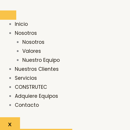
Ir
Buscar
al
por:
contenido
Inicio
Nosotros
Nosotros
Valores
Nuestro Equipo
Nuestros Clientes
Servicios
CONSTRUTEC
Adquiere Equipos
Contacto
X