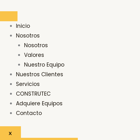
Ir
Buscar
al
por:
contenido
Inicio
Nosotros
Nosotros
Valores
Nuestro Equipo
Nuestros Clientes
Servicios
CONSTRUTEC
Adquiere Equipos
Contacto
X