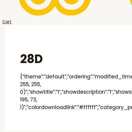
Cart
28D
{“theme”:”default”,”ordering”:”modified_time”
255, 255,
0)”,”showtitle”:”1″,”showdescription”:”1″,”sho
195, 73,
1)”,”colordownloadlink”:”#ffffff”,”category_