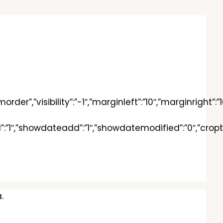
der”,”visibility”:”-1″,”marginleft”:”10″,”marginright”
ad”:”1″,”showdateadd”:”1″,”showdatemodified”:”0″,”cropt
.