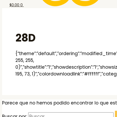
$
0.00
0
28D
{“theme”:”default”,”ordering”:”modified_time”,
255, 255,
0)”,”showtitle”:”1″,”showdescription”:”1″,”show
195, 73, 1)”,”colordownloadlink”:”#ffffff”,”ca
Parece que no hemos podido encontrar lo que es
Buscar por: