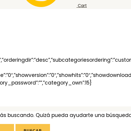
Cart
”orderingdir”:”desc”,”subcategoriesordering”:”customor
size”:”0″,”showversion”:”0″,”showhits”:”0″,”showdownlo
tegory_password”:””,”category_own”:15}
tás buscando. Quizá pueda ayudarte una búsqueda