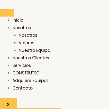
Ir
Buscar
al
por:
contenido
Inicio
Nosotros
Nosotros
Valores
Nuestro Equipo
Nuestros Clientes
Servicios
CONSTRUTEC
Adquiere Equipos
Contacto
X