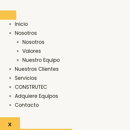
Ir
Buscar
al
por:
contenido
Inicio
Nosotros
Nosotros
Valores
Nuestro Equipo
Nuestros Clientes
Servicios
CONSTRUTEC
Adquiere Equipos
Contacto
X