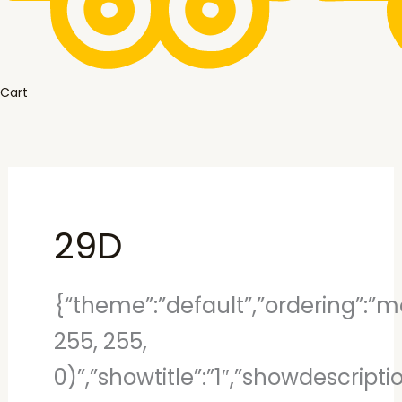
Cart
29D
{“theme”:”default”,”ordering”:”mo
255, 255,
0)”,”showtitle”:”1″,”showdescript