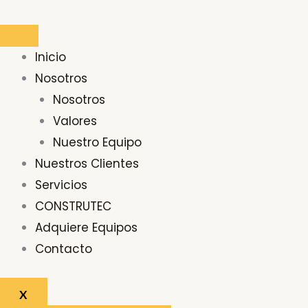
Ir
Buscar
al
por:
contenido
Inicio
Nosotros
Nosotros
Valores
Nuestro Equipo
Nuestros Clientes
Servicios
CONSTRUTEC
Adquiere Equipos
Contacto
X