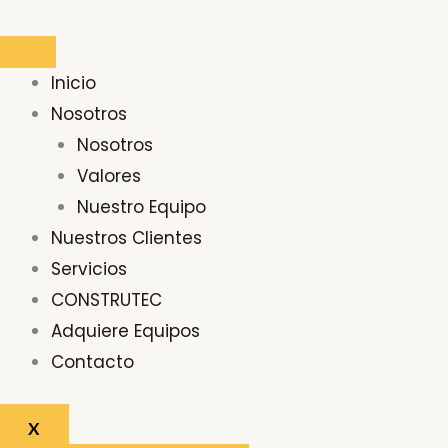
Ir
Buscar
al
por:
contenido
Inicio
Nosotros
Nosotros
Valores
Nuestro Equipo
Nuestros Clientes
Servicios
CONSTRUTEC
Adquiere Equipos
Contacto
X