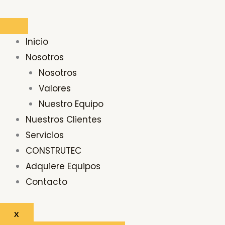
Ir
Buscar
al
por:
contenido
Inicio
Nosotros
Nosotros
Valores
Nuestro Equipo
Nuestros Clientes
Servicios
CONSTRUTEC
Adquiere Equipos
Contacto
X