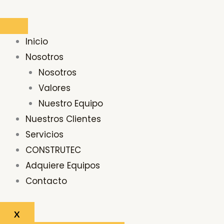
Ir
Buscar
al
por:
contenido
Inicio
Nosotros
Nosotros
Valores
Nuestro Equipo
Nuestros Clientes
Servicios
CONSTRUTEC
Adquiere Equipos
Contacto
X