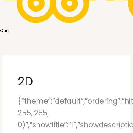
Cart
2D
{“theme”:”default”,”ordering”:”hi
255, 255,
0)”,”showtitle”:”1″,”showdescript