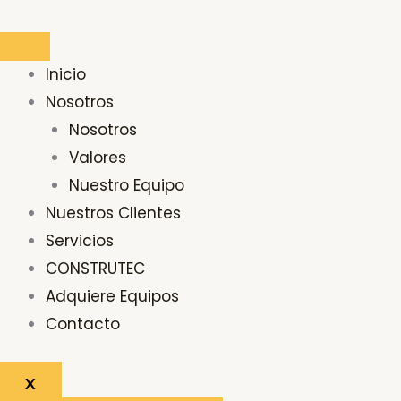
Ir
Buscar
al
por:
contenido
Inicio
Nosotros
Nosotros
Valores
Nuestro Equipo
Nuestros Clientes
Servicios
CONSTRUTEC
Adquiere Equipos
Contacto
X