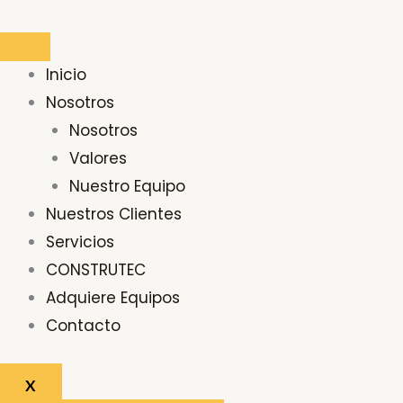
Ir
Buscar
al
por:
contenido
Inicio
Nosotros
Nosotros
Valores
Nuestro Equipo
Nuestros Clientes
Servicios
CONSTRUTEC
Adquiere Equipos
Contacto
X