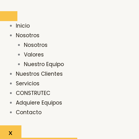
Ir
Buscar
al
por:
contenido
Inicio
Nosotros
Nosotros
Valores
Nuestro Equipo
Nuestros Clientes
Servicios
CONSTRUTEC
Adquiere Equipos
Contacto
X