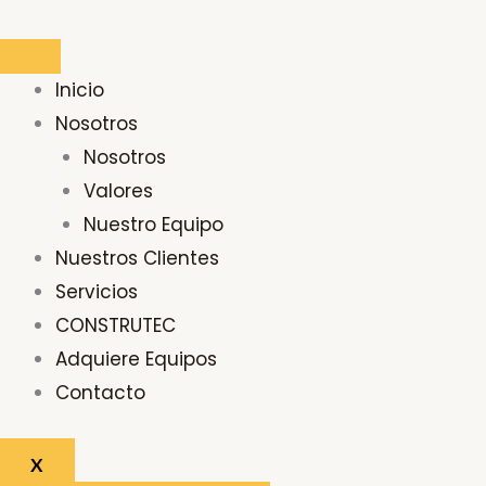
Ir
Buscar
al
por:
contenido
Inicio
Nosotros
Nosotros
Valores
Nuestro Equipo
Nuestros Clientes
Servicios
CONSTRUTEC
Adquiere Equipos
Contacto
X