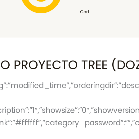
Cart
DO PROYECTO TREE (DO
g”:”modified_time”,”orderingdir”:”desc”
scription”:”1″,”showsize”:”0″,”showvers
link”:”#ffffff”,”category_password”:””