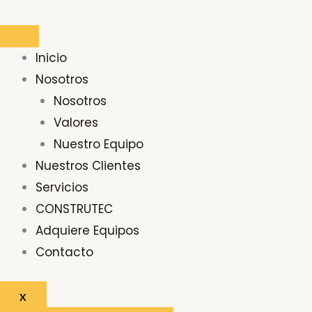
Ir
Buscar
al
por:
contenido
Inicio
Nosotros
Nosotros
Valores
Nuestro Equipo
Nuestros Clientes
Servicios
CONSTRUTEC
Adquiere Equipos
Contacto
X