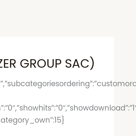
ZER GROUP SAC)
,”subcategoriesordering”:”customorder”
ion”:”0″,”showhits”:”0″,”showdownload”:
,”category_own”:15}