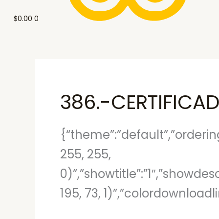
$
0.00
0
386.-CERTIFICA
{“theme”:”default”,”orderin
255, 255,
0)”,”showtitle”:”1″,”showde
195, 73, 1)”,”colordownload