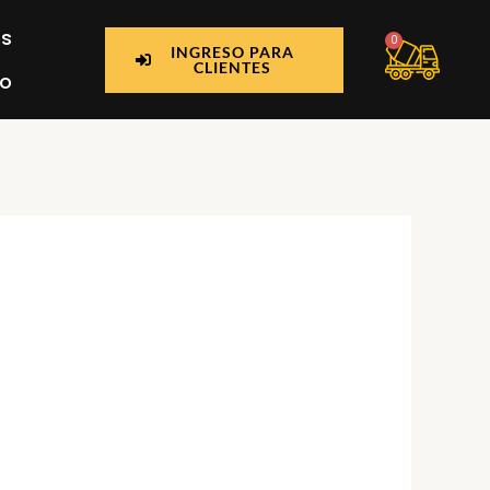
os
Car
0
INGRESO PARA
CLIENTES
o