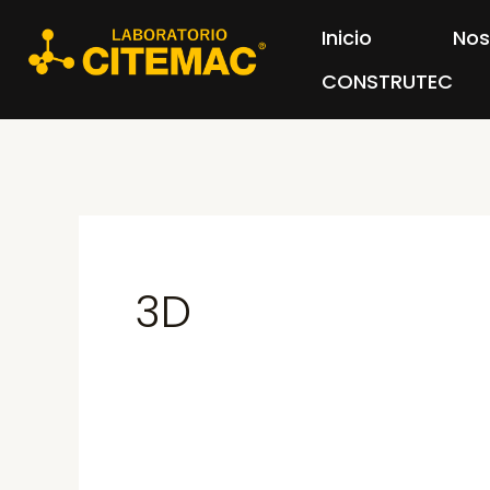
Ir
Buscar
Inicio
Nos
al
por:
CONSTRUTEC
contenido
3D