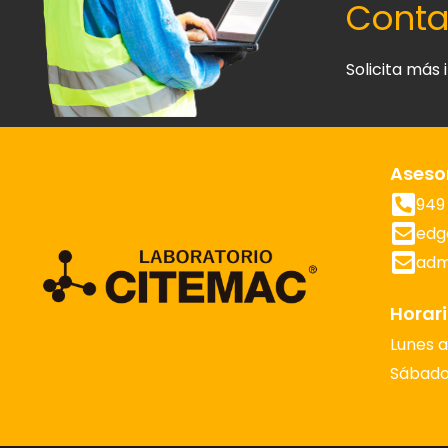
Conta
Solicita más
Aseso
949 
edg
adm
Horari
Lunes a
Sábado