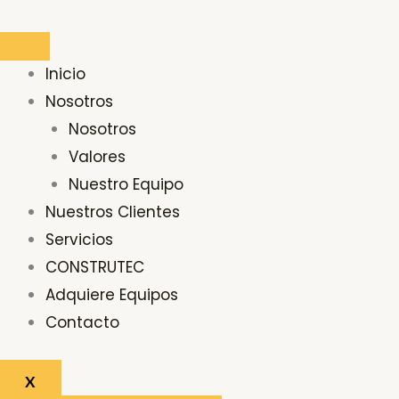
Ir
Buscar
al
por:
contenido
Inicio
Nosotros
Nosotros
Valores
Nuestro Equipo
Nuestros Clientes
Servicios
CONSTRUTEC
Adquiere Equipos
Contacto
X