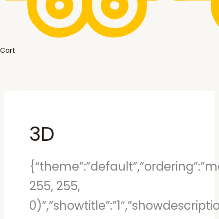
Cart
3D
{“theme”:”default”,”ordering”:”mo
255, 255,
0)”,”showtitle”:”1″,”showdescript