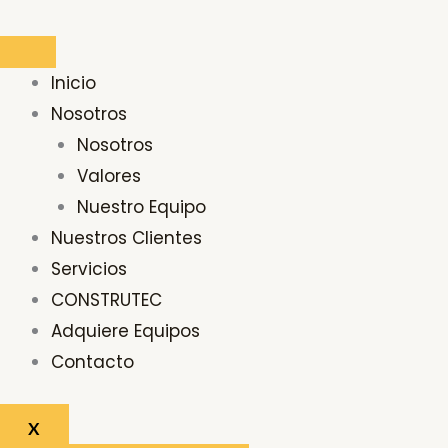
Ir
Buscar
al
por:
contenido
Inicio
Nosotros
Nosotros
Valores
Nuestro Equipo
Nuestros Clientes
Servicios
CONSTRUTEC
Adquiere Equipos
Contacto
X