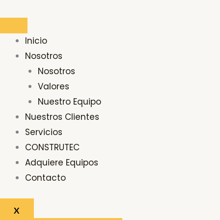
Ir
Buscar
al
por:
contenido
Inicio
Nosotros
Nosotros
Valores
Nuestro Equipo
Nuestros Clientes
Servicios
CONSTRUTEC
Adquiere Equipos
Contacto
X