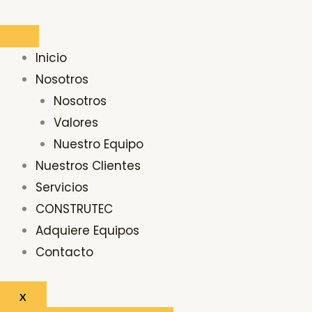
Ir
Buscar
al
por:
contenido
Inicio
Nosotros
Nosotros
Valores
Nuestro Equipo
Nuestros Clientes
Servicios
CONSTRUTEC
Adquiere Equipos
Contacto
X