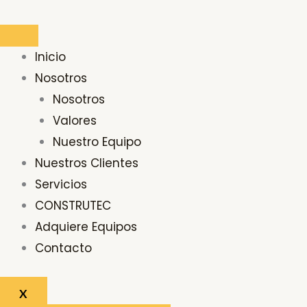
Ir
Buscar
al
por:
contenido
Inicio
Nosotros
Nosotros
Valores
Nuestro Equipo
Nuestros Clientes
Servicios
CONSTRUTEC
Adquiere Equipos
Contacto
X