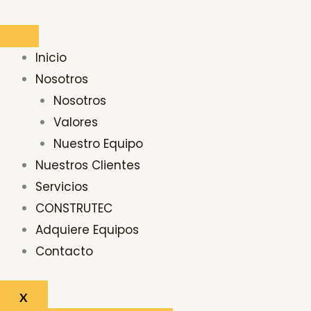
Ir
Buscar
al
por:
contenido
Inicio
Nosotros
Nosotros
Valores
Nuestro Equipo
Nuestros Clientes
Servicios
CONSTRUTEC
Adquiere Equipos
Contacto
X