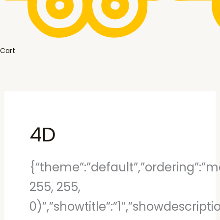
Cart
4D
{“theme”:”default”,”ordering”:”mo
255, 255,
0)”,”showtitle”:”1″,”showdescript