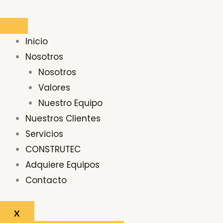
Ir
Buscar
al
por:
contenido
Inicio
Nosotros
Nosotros
Valores
Nuestro Equipo
Nuestros Clientes
Servicios
CONSTRUTEC
Adquiere Equipos
Contacto
X