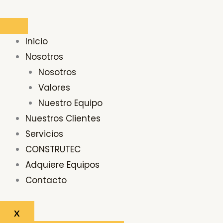
Ir
Buscar
al
por:
contenido
Inicio
Nosotros
Nosotros
Valores
Nuestro Equipo
Nuestros Clientes
Servicios
CONSTRUTEC
Adquiere Equipos
Contacto
X