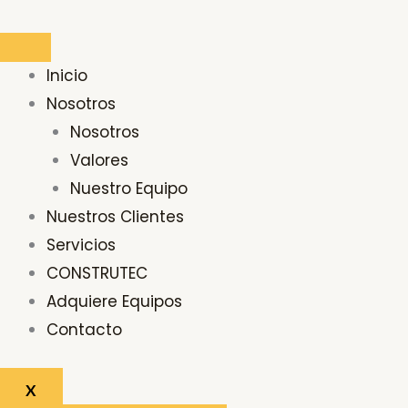
Ir
Buscar
al
por:
contenido
Inicio
Nosotros
Nosotros
Valores
Nuestro Equipo
Nuestros Clientes
Servicios
CONSTRUTEC
Adquiere Equipos
Contacto
X