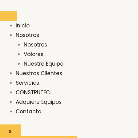
Ir
Buscar
al
por:
contenido
Inicio
Nosotros
Nosotros
Valores
Nuestro Equipo
Nuestros Clientes
Servicios
CONSTRUTEC
Adquiere Equipos
Contacto
X