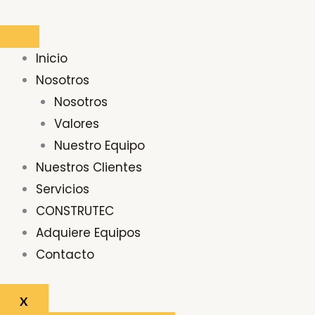
Ir
Buscar
al
por:
contenido
Inicio
Nosotros
Nosotros
Valores
Nuestro Equipo
Nuestros Clientes
Servicios
CONSTRUTEC
Adquiere Equipos
Contacto
X