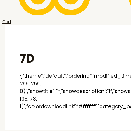
Cart
7D
{“theme”:”default”,”ordering”:”modified_time”
255, 255,
0)”,”showtitle”:”1″,”showdescription”:”1″,”sho
195, 73,
1)”,”colordownloadlink”:”#ffffff”,”category_