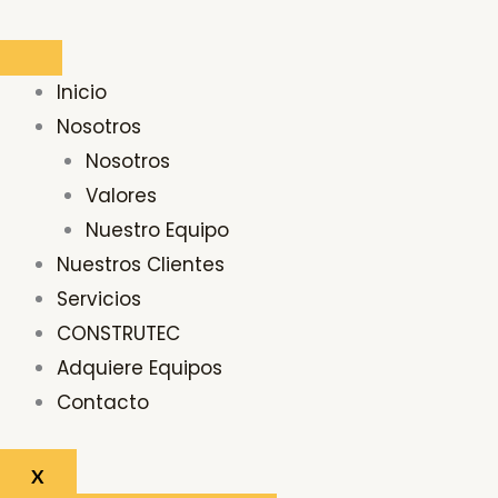
Ir
Buscar
al
por:
contenido
Inicio
Nosotros
Nosotros
Valores
Nuestro Equipo
Nuestros Clientes
Servicios
CONSTRUTEC
Adquiere Equipos
Contacto
X