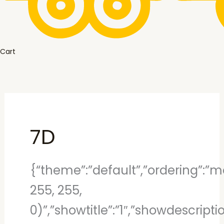
Cart
7D
{“theme”:”default”,”ordering”:”mo
255, 255,
0)”,”showtitle”:”1″,”showdescript