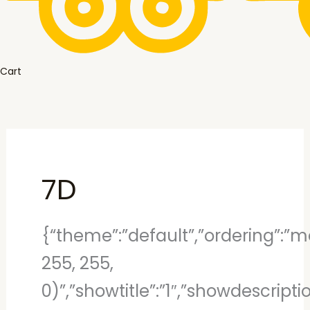
Cart
7D
{“theme”:”default”,”ordering”:”mo
255, 255,
0)”,”showtitle”:”1″,”showdescript