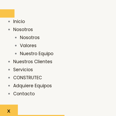
Ir
Buscar
al
por:
contenido
Inicio
Nosotros
Nosotros
Valores
Nuestro Equipo
Nuestros Clientes
Servicios
CONSTRUTEC
Adquiere Equipos
Contacto
X