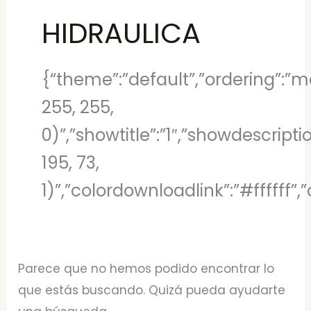
HIDRAULICA
{“theme”:”default”,”ordering”:”mo
255, 255,
0)”,”showtitle”:”1″,”showdescript
195, 73,
1)”,”colordownloadlink”:”#ffffff
Parece que no hemos podido encontrar lo
que estás buscando. Quizá pueda ayudarte