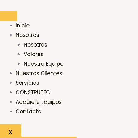
Ir
Buscar
al
por:
contenido
Inicio
Nosotros
Nosotros
Valores
Nuestro Equipo
Nuestros Clientes
Servicios
CONSTRUTEC
Adquiere Equipos
Contacto
X