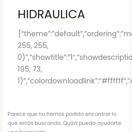
HIDRAULICA
{“theme”:”default”,”ordering”:”mo
255, 255,
0)”,”showtitle”:”1″,”showdescript
195, 73,
1)”,”colordownloadlink”:”#ffffff
Parece que no hemos podido encontrar lo
que estás buscando. Quizá pueda ayudarte