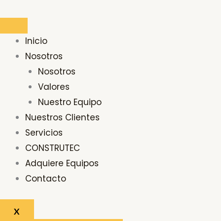
Ir
Buscar
al
por:
contenido
Inicio
Nosotros
Nosotros
Valores
Nuestro Equipo
Nuestros Clientes
Servicios
CONSTRUTEC
Adquiere Equipos
Contacto
X