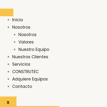
Ir
Buscar
al
por:
contenido
Inicio
Nosotros
Nosotros
Valores
Nuestro Equipo
Nuestros Clientes
Servicios
CONSTRUTEC
Adquiere Equipos
Contacto
X