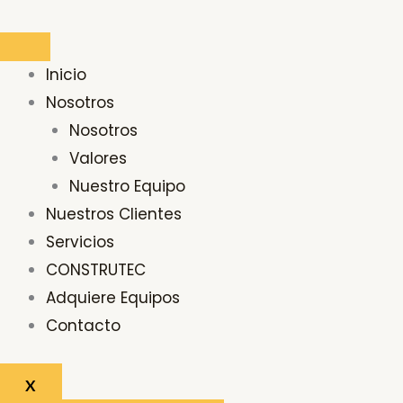
Ir
Buscar
al
por:
contenido
Inicio
Nosotros
Nosotros
Valores
Nuestro Equipo
Nuestros Clientes
Servicios
CONSTRUTEC
Adquiere Equipos
Contacto
X