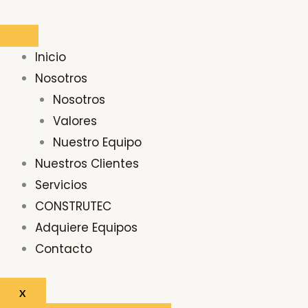
Ir
Buscar
al
por:
contenido
Inicio
Nosotros
Nosotros
Valores
Nuestro Equipo
Nuestros Clientes
Servicios
CONSTRUTEC
Adquiere Equipos
Contacto
X