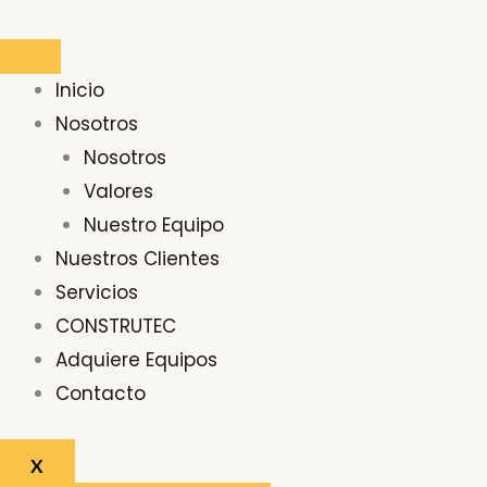
Ir
Buscar
al
por:
contenido
Inicio
Nosotros
Nosotros
Valores
Nuestro Equipo
Nuestros Clientes
Servicios
CONSTRUTEC
Adquiere Equipos
Contacto
X