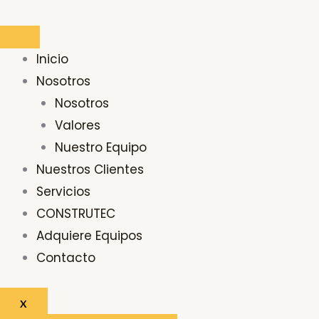
Ir
Buscar
al
por:
contenido
Inicio
Nosotros
Nosotros
Valores
Nuestro Equipo
Nuestros Clientes
Servicios
CONSTRUTEC
Adquiere Equipos
Contacto
X