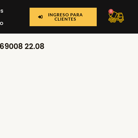
os
Car
0
INGRESO PARA
CLIENTES
o
69008 22.08