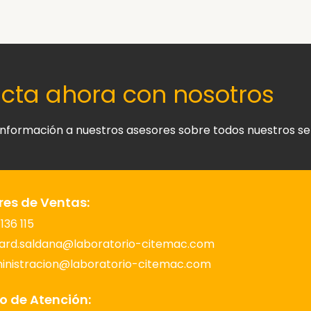
cta ahora con nosotros
 información a nuestros asesores sobre todos nuestros se
res de Ventas:
136 115
ard.saldana@laboratorio-citemac.com
inistracion@laboratorio-citemac.com
o de Atención: