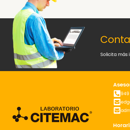
Conta
Solicita más
Aseso
949 
edg
adm
Horari