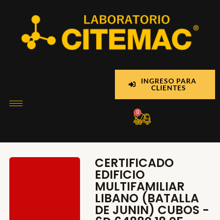
Ir
al
contenido
INGRESO PARA
CLIENTES
Cart
0
CERTIFICADO
EDIFICIO
MULTIFAMILIAR
LIBANO (BATALLA
DE JUNIN) CUBOS -