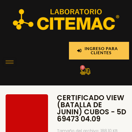
Ir
al
contenido
INGRESO PARA
CLIENTES
Cart
0
CERTIFICADO VIEW
(BATALLA DE
JUNIN) CUBOS - 5D
69473 04.09
Tamaño del archivo: 188.10 KB